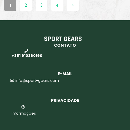
1
2
3
4
SPORT GEARS
CONTATO
+351 910360190
E-MAIL
info@sport-gears.com
PRIVACIDADE
Informações
aits