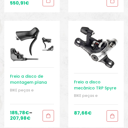
Dianteiros
,
Freios a
550,91
€
Peças de bicicleta
Disco - Freios
Speed
,
Sport Gears
Traseiros
,
Peças
,
Peças de bicicleta
Speed
,
Sport Gears
Freio a disco de
Freio a disco
montagem plana
mecânico TRP Spyre
TRP Hylex RS
BIKE peças e
acessórios
,
Conjunto
BIKE peças e
Manete de Freio
,
Freios
acessórios
,
Conjunto
a Disco - Freios
Manete de Freio
,
Freios
Dianteiros
,
Freios a
a Disco - Freios
185,78
€
–
87,66
€
Disco - Freios
Dianteiros
,
Freios a
207,98
€
Traseiros
,
Peças
,
Disco - Freios