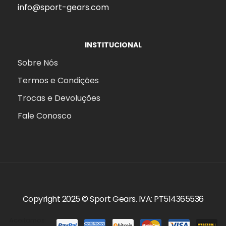
info@sport-gears.com
INSTITUCIONAL
Sobre Nós
s
Termos e Condições
Trocas e Devoluções
Fale Conosco
Copyright 2025 ©
Sport Gears
. IVA: PT514365536
Aceitamos:
agem