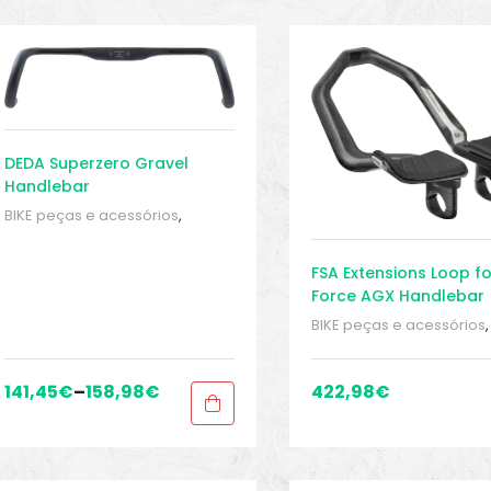
DEDA Superzero Gravel
Handlebar
BIKE peças e acessórios
,
Guidão
,
Peças
,
Peças para
bicicletas de cascalho e
FSA Extensions Loop fo
ciclocross
,
Sport Gears
Force AGX Handlebar
BIKE peças e acessórios
,
Guidão
,
Peças
,
Peças pa
bicicletas de cascalho e
ciclocross
,
Sport Gears
141,45
€
–
158,98
€
422,98
€