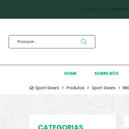
[currency_switcher
HOME
SOBRE NÓS
Sport Gears
>
Produtos
>
Sport Gears
>
BI
CATEGORIAS