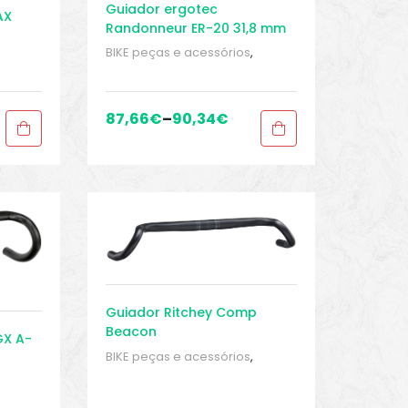
Guiador ergotec
AX
Randonneur ER-20 31,8 mm
BIKE peças e acessórios
,
Guidão
,
Peças
,
Peças para
ra
bicicletas de cascalho e
ciclocross
,
Sport Gears
87,66
€
–
90,34
€
Guiador Ritchey Comp
Beacon
GX A-
BIKE peças e acessórios
,
Guidão
,
Peças
,
Peças para
bicicletas de cascalho e
ra