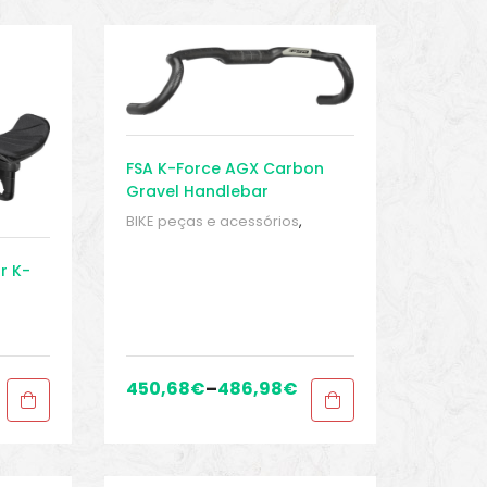
FSA K-Force AGX Carbon
Gravel Handlebar
BIKE peças e acessórios
,
Guidão
,
Peças
,
Peças para
bicicletas de cascalho e
r K-
ciclocross
,
Sport Gears
ra
450,68
€
–
486,98
€