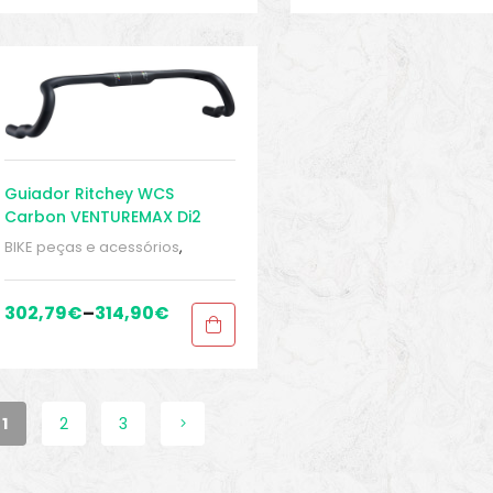
Guiador Ritchey WCS
Carbon VENTUREMAX Di2
31,8mm
BIKE peças e acessórios
,
Guidão
,
Peças
,
Peças para
bicicletas de cascalho e
ciclocross
,
Sport Gears
302,79
€
–
314,90
€
1
2
3