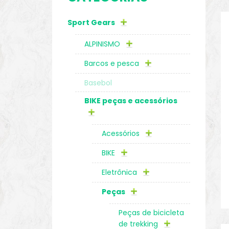
Sport Gears
o
ALPINISMO
Barcos e pesca
Basebol
BIKE peças e acessórios
Acessórios
BIKE
Eletrônica
biminis
Peças
Peças de bicicleta
de trekking