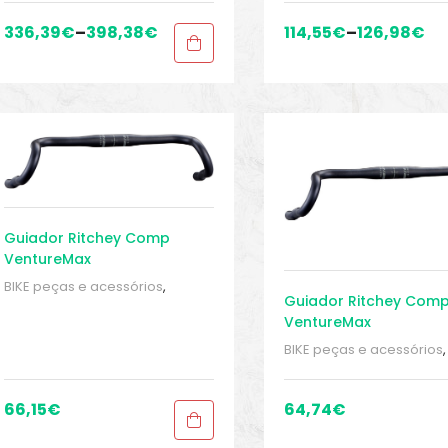
bicicletas de cascalho e
ciclocross
,
Sport Gears
ciclocross
,
Sport Gears
336,39
€
–
398,38
€
114,55
€
–
126,98
€
Guiador Ritchey Comp
VentureMax
BIKE peças e acessórios
,
Guiador Ritchey Com
Guidão
,
Peças
,
Peças para
VentureMax
bicicletas de cascalho e
ciclocross
,
Sport Gears
BIKE peças e acessórios
,
Guidão
,
Peças
,
Peças pa
bicicletas de cascalho e
ciclocross
,
Sport Gears
66,15
€
64,74
€