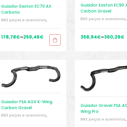
Guiador Easton EC90 
Guiador Easton EC70 AX
Carbon Gravel
Carbono
BIKE peças e acessórios
,
BIKE peças e acessórios
,
Guidão
,
Peças
,
Peças pa
Guidão
,
Peças
,
Peças para
bicicletas de cascalho e
bicicletas de cascalho e
ciclocross
,
Sport Gears
ciclocross
,
Sport Gears
178,78
€
–
259,46
€
358,94
€
–
360,29
€
Guiador FSA AGX K-Wing
Guiador Gravel FSA A
Carbon Gravel
Wing Pro
BIKE peças e acessórios
,
BIKE peças e acessórios
,
Guidão
,
Peças
,
Peças para
Guidão
,
Peças
,
Peças pa
bicicletas de cascalho e