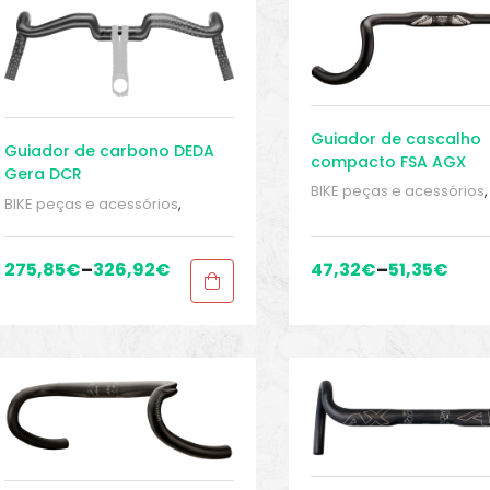
Guiador de cascalho
Guiador de carbono DEDA
compacto FSA AGX
Gera DCR
Adventure
BIKE peças e acessórios
,
BIKE peças e acessórios
,
Guidão
,
Peças
,
Peças pa
Guidão
,
Peças
,
Peças para
bicicletas de cascalho e
bicicletas de cascalho e
ciclocross
,
Sport Gears
ciclocross
,
Sport Gears
275,85
€
–
326,92
€
47,32
€
–
51,35
€