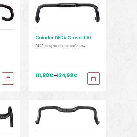
Guiador DEDA Gravel 100
BIKE peças e acessórios
,
Guidão
,
Peças
,
Peças para
bicicletas de cascalho e
ra
ciclocross
,
Sport Gears
111,80
€
–
134,98
€