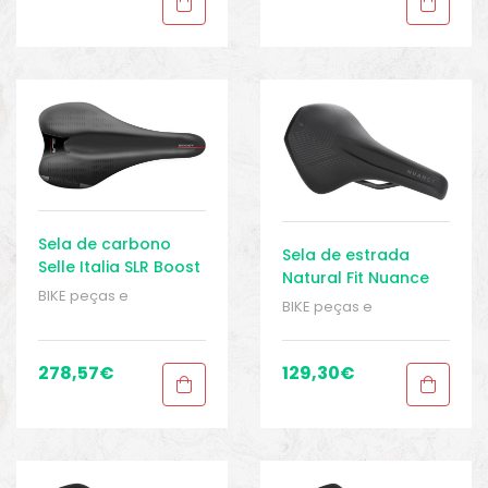
Senhoras
,
Sport Gears
Senhoras
,
Sport Gears
Sela de carbono
Sela de estrada
Selle Italia SLR Boost
Natural Fit Nuance
Kit
BIKE peças e
BIKE peças e
acessórios
,
Homem
,
acessórios
,
Homem
,
Peças
,
Peças de
Peças
,
Peças de
bicicleta Speed
,
Selins
,
bicicleta Speed
,
Selins
,
278,57
€
129,30
€
Senhoras
,
Sport Gears
Senhoras
,
Sport Gears