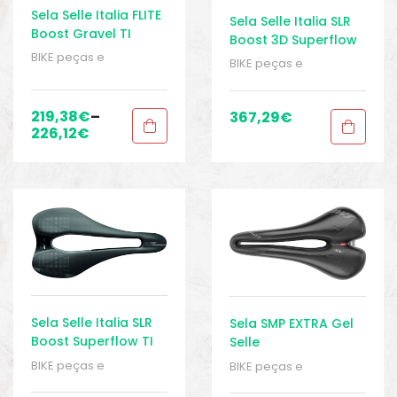
Sela Selle Italia FLITE
Sela Selle Italia SLR
Boost Gravel TI
Boost 3D Superflow
BIKE peças e
BIKE peças e
acessórios
,
Homem
,
acessórios
,
Homem
,
Peças
,
Peças de
Peças
,
Peças de
bicicleta Speed
,
Selins
,
bicicleta Speed
,
Selins
,
219,38
€
–
367,29
€
Senhoras
,
Sport Gears
Senhoras
,
Sport Gears
226,12
€
Sela Selle Italia SLR
Sela SMP EXTRA Gel
Boost Superflow TI
Selle
BIKE peças e
BIKE peças e
acessórios
,
Homem
,
acessórios
,
Homem
,