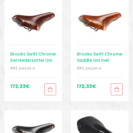
o
Brooks Swift Chrome
Brooks Swift Chrome
Kernledersattel Uni
Saddle Uni mel
brown
BIKE peças e
BIKE peças e
acessórios
,
Peças
,
acessórios
,
Peças
,
Peças de bicicleta
Peças de bicicleta
Speed
,
Selins
,
Speed
,
Selins
,
172,33
€
172,33
€
Senhoras
,
Sport Gears
Senhoras
,
Sport Gears
biminis