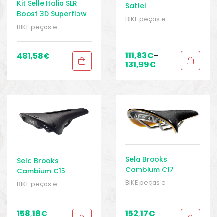
Kit Selle Italia SLR
Sattel
Boost 3D Superflow
BIKE peças e
Sela
BIKE peças e
acessórios
,
Homem
,
acessórios
,
Homem
,
Peças
,
Peças de
Peças
,
Peças de
bicicleta Speed
,
Selins
,
bicicleta Speed
,
Selins
,
111,83
€
–
481,58
€
Senhoras
,
Sport Gears
Senhoras
,
Sport Gears
131,99
€
Sela Brooks
Sela Brooks
Cambium C17
Cambium C15
esculpida para
BIKE peças e
BIKE peças e
qualquer clima
acessórios
,
Peças
,
acessórios
,
Peças
,
Peças de bicicleta
Peças de bicicleta
Speed
,
Selins
,
Speed
,
Selins
,
158,18
€
152,17
€