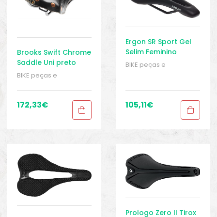
Ergon SR Sport Gel
Selim Feminino
Brooks Swift Chrome
Saddle Uni preto
BIKE peças e
acessórios
,
Peças
,
BIKE peças e
Peças de bicicleta
acessórios
,
Peças
,
Speed
,
Selins
,
Peças de bicicleta
Senhoras
,
Sport Gears
Speed
,
Selins
,
172,33
€
105,11
€
Senhoras
,
Sport Gears
Prologo Zero II Tirox