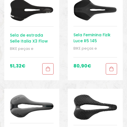
Sela Feminina Fizik
Sela de estrada
Luce R5 145
Selle Italia X3 Flow
BIKE peças e
BIKE peças e
acessórios
,
Peças
,
acessórios
,
Homem
,
Peças de bicicleta
Peças
,
Peças de
Speed
,
Selins
,
bicicleta Speed
,
Selins
,
51,32
€
80,90
€
Senhoras
,
Sport Gears
Senhoras
,
Sport Gears