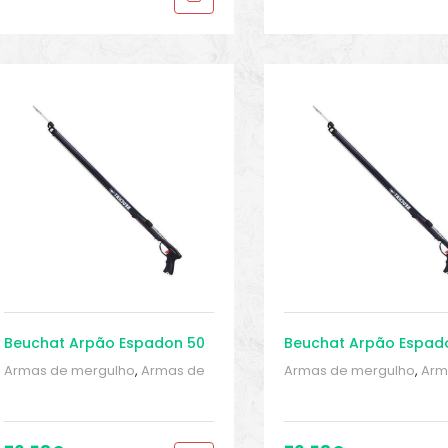
Beuchat Arpão Espadon 50
Beuchat Arpão Espad
Armas de mergulho
,
Armas de
Armas de mergulho
,
Arm
mergulho
,
Armas de mergulho
,
mergulho
,
Armas de mer
Arpões
,
Esportes Aquáticos
,
Arpões
,
Esportes Aquáti
Mergulho
,
Sport Gears
,
Sport
Mergulho
,
Sport Gears
,
S
Gears 2
Gears 2