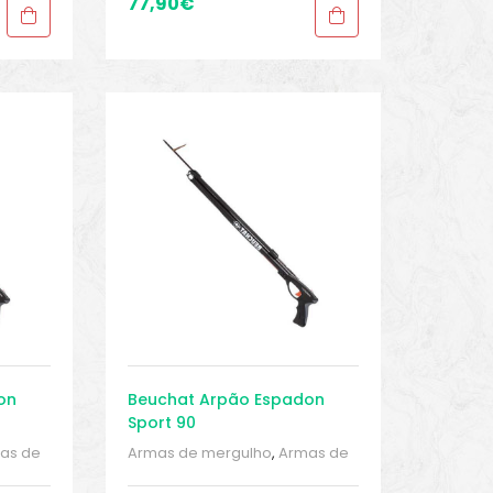
Mergulho
,
Sport Gears
,
Sport
77,90
€
Gears 2
on
Beuchat Arpão Espadon
Sport 90
as de
Armas de mergulho
,
Armas de
gulho
,
mergulho
,
Armas de mergulho
,