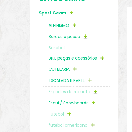
Sport Gears
o
ALPINISMO
Barcos e pesca
Basebol
BIKE peças e acessórios
CUTELARIA
ESCALADA E RAPEL
Esportes de raquete
Esqui / Snowboards
biminis
Futebol
futebol americano