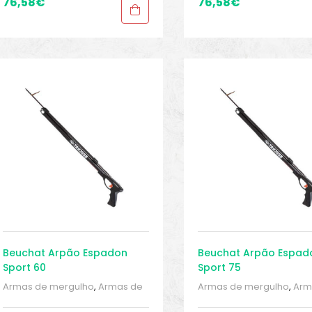
76,58
€
76,58
€
Beuchat Arpão Espadon
Beuchat Arpão Espad
Sport 60
Sport 75
Armas de mergulho
,
Armas de
Armas de mergulho
,
Arm
mergulho
,
Armas de mergulho
,
mergulho
,
Armas de mer