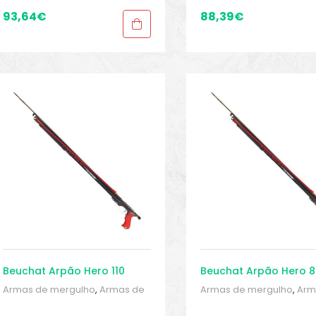
Arpões
,
Esportes Aquáticos
,
Arpões
,
Esportes Aquáti
Mergulho
,
Sport Gears
,
Sport
Mergulho
,
Sport Gears
,
S
93,64
€
88,39
€
Gears 2
Gears 2
Beuchat Arpão Hero 110
Beuchat Arpão Hero 8
Armas de mergulho
,
Armas de
Armas de mergulho
,
Arm
mergulho
,
Armas de mergulho
,
mergulho
,
Armas de mer