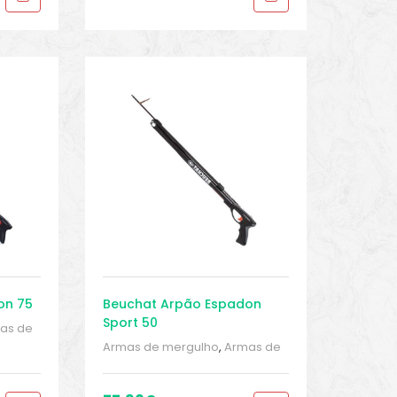
on 75
Beuchat Arpão Espadon
Sport 50
as de
gulho
,
Armas de mergulho
,
Armas de
cos
,
mergulho
,
Armas de mergulho
,
port
Arpões
,
Esportes Aquáticos
,