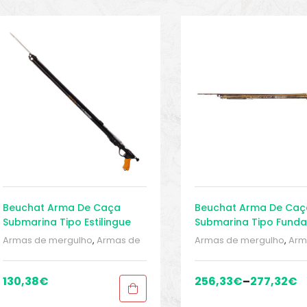
Beuchat Arma De Caça
Beuchat Arma De Caç
Submarina Tipo Estilingue
Submarina Tipo Funda
Com Guia Marlin Evil
Camo
Armas de mergulho
,
Armas de
Armas de mergulho
,
Arm
Aluminium 50
mergulho
,
Armas de mergulho
,
mergulho
,
Armas de mer
Arpões
,
Esportes Aquáticos
,
Arpões
,
Esportes Aquáti
Mergulho
,
Sport Gears
,
Sport
Mergulho
,
Sport Gears
,
S
130,38
€
256,33
€
–
277,32
€
Gears 2
Gears 2