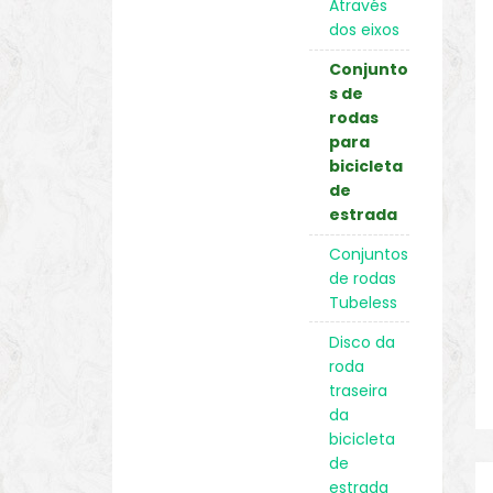
Através
dos eixos
Conjunto
s de
rodas
para
bicicleta
de
estrada
Conjuntos
de rodas
Tubeless
Disco da
roda
traseira
da
bicicleta
de
estrada