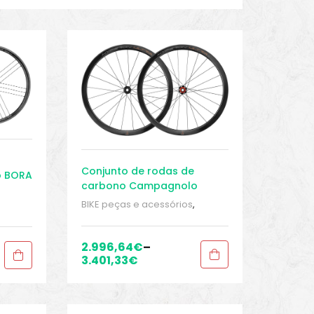
Conjunto de rodas de
o BORA
carbono Campagnolo
Hyperon Ultra 700C DB 2WF
BIKE peças e acessórios
,
Conjuntos de rodas para
juntos
bicicleta de estrada
,
Conjuntos
s
,
de rodas Tubeless
,
Peças
,
2.996,64
€
–
d
,
Peças de bicicleta Speed
,
3.401,33
€
Rodas
,
Sport Gears