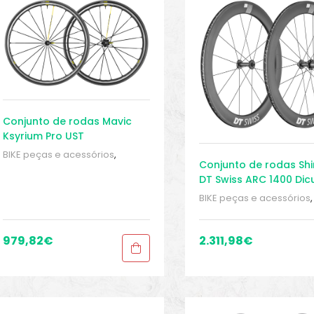
Conjunto de rodas Mavic
Ksyrium Pro UST
BIKE peças e acessórios
,
Conjunto de rodas Sh
Conjuntos de rodas para
DT Swiss ARC 1400 Dic
bicicleta de estrada
,
Conjuntos
carbono
de rodas Tubeless
,
Peças
,
BIKE peças e acessórios
,
Peças de bicicleta Speed
,
Conjuntos de rodas para
Rodas
,
Sport Gears
bicicleta de estrada
,
Con
de rodas Tubeless
,
Peça
979,82
€
2.311,98
€
Peças de bicicleta Spee
Rodas
,
Sport Gears