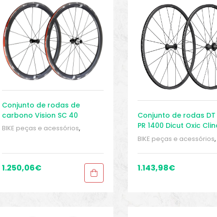
Conjunto de rodas de
carbono Vision SC 40
Conjunto de rodas DT
Clincher TLR
PR 1400 Dicut Oxic Cli
BIKE peças e acessórios
,
21mm
Conjuntos de rodas para
BIKE peças e acessórios
,
bicicleta de estrada
,
Peças
,
Conjuntos de rodas para
Peças de bicicleta Speed
,
bicicleta de estrada
,
Peç
Rodas
,
Sport Gears
Peças de bicicleta Spee
1.250,06
€
1.143,98
€
Rodas
,
Sport Gears