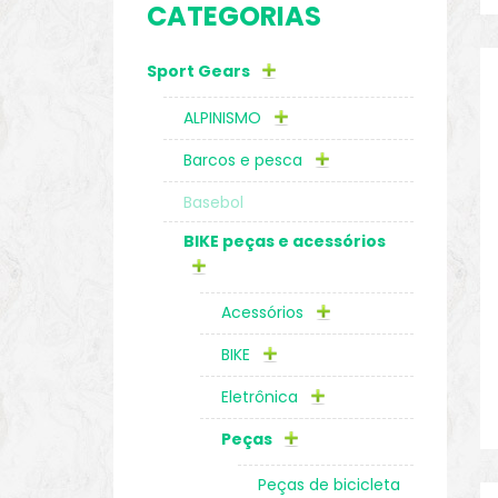
CATEGORIAS
o
Sport Gears
ALPINISMO
Barcos e pesca
Basebol
BIKE peças e acessórios
Acessórios
BIKE
Eletrônica
biminis
Peças
Peças de bicicleta