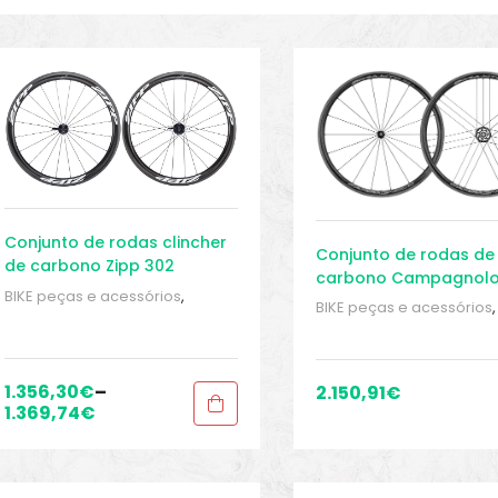
Conjunto de rodas clincher
Conjunto de rodas de
de carbono Zipp 302
carbono Campagnol
BIKE peças e acessórios
,
WTO 33 Bright Label
BIKE peças e acessórios
,
Conjuntos de rodas para
Conjuntos de rodas para
bicicleta de estrada
,
Peças
,
bicicleta de estrada
,
Con
Peças de bicicleta Speed
,
de rodas Tubeless
,
Peça
Rodas
,
Sport Gears
1.356,30
€
–
2.150,91
€
Peças de bicicleta Spee
1.369,74
€
Rodas
,
Sport Gears