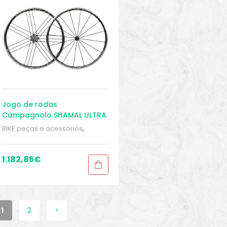
Jogo de rodas
Campagnolo SHAMAL ULTRA
2-WAY FIT Campagnolo
BIKE peças e acessórios
,
Conjuntos de rodas para
bicicleta de estrada
,
Peças
,
Peças de bicicleta Speed
,
1.182,85
€
Rodas
,
Sport Gears
1
2