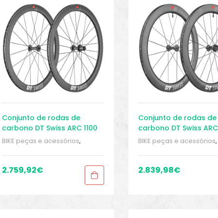
Conjunto de rodas de
Conjunto de rodas de
carbono DT Swiss ARC 1100
carbono DT Swiss ARC
Dicut® 48
Dicut® 62
BIKE peças e acessórios
,
BIKE peças e acessórios
,
Conjuntos de rodas para
Conjuntos de rodas para
bicicleta de estrada
,
Conjuntos
bicicleta de estrada
,
Con
de rodas Tubeless
,
Peças
,
de rodas Tubeless
,
Peça
2.759,92
€
2.839,98
€
Peças de bicicleta Speed
,
Peças de bicicleta Spee
Rodas
,
Sport Gears
Rodas
,
Sport Gears