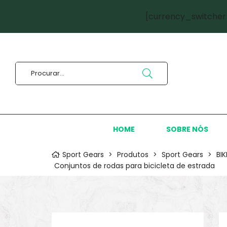
[currency_switcher
HOME
SOBRE NÓS
Sport Gears
>
Produtos
>
Sport Gears
>
BI
Conjuntos de rodas para bicicleta de estrada