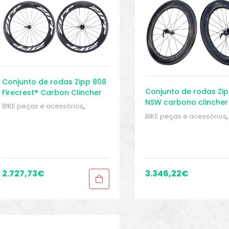
Conjunto de rodas Zipp 808
Conjunto de rodas Zi
Firecrest® Carbon Clincher
NSW carbono clincher
BIKE peças e acessórios
,
Conjuntos de rodas para
BIKE peças e acessórios
,
bicicleta de estrada
,
Peças
,
Conjuntos de rodas para
Peças de bicicleta Speed
,
bicicleta de estrada
,
Peç
Rodas
,
Sport Gears
Peças de bicicleta Spee
Rodas
,
Sport Gears
2.727,73
€
3.346,22
€