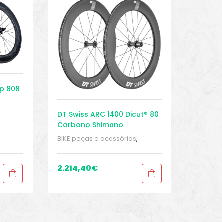
pp 808
DT Swiss ARC 1400 Dicut® 80
Carbono Shimano
as
,
Laufradsatz
BIKE peças e acessórios
,
d
,
Conjuntos de rodas para
bicicleta de estrada
,
Conjuntos
de rodas Tubeless
,
Peças
,
2.214,40
€
Peças de bicicleta Speed
,
Rodas
,
Sport Gears