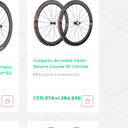
Conjunto de rodas Vision
Service Course 55 Clincher
imano
TLR
ut® 62
BIKE peças e acessórios
,
Conjuntos de rodas para
bicicleta de estrada
,
Peças
,
Peças de bicicleta Speed
,
juntos
Rodas
,
Sport Gears
s
,
1.371,07
€
–
1.384,53
€
d
,