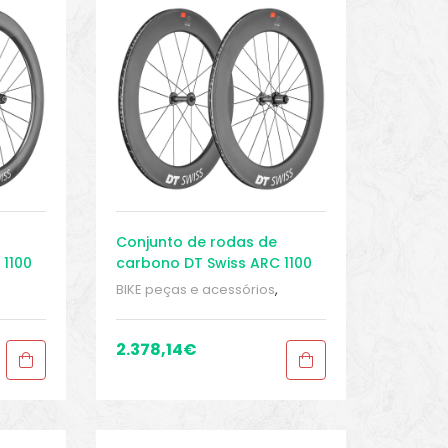
Conjunto de rodas de
 1100
carbono DT Swiss ARC 1100
Dicut® 80
BIKE peças e acessórios
,
Conjuntos de rodas para
juntos
bicicleta de estrada
,
Conjuntos
s
,
de rodas Tubeless
,
Peças
,
2.378,14
€
d
,
Peças de bicicleta Speed
,
Rodas
,
Sport Gears