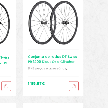
Conjunto de rodas DT Swiss
 Swiss
PR 1400 Dicut Oxic Clincher
ncher
32mm
BIKE peças e acessórios
,
Conjuntos de rodas para
bicicleta de estrada
,
Conjuntos
as
,
de rodas Tubeless
,
Peças
,
d
,
1.115,57
€
Peças de bicicleta Speed
,
Rodas
,
Sport Gears