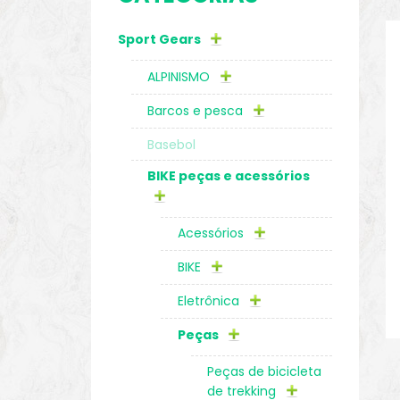
Sport Gears
o
ALPINISMO
Barcos e pesca
Basebol
BIKE peças e acessórios
Acessórios
BIKE
Eletrônica
biminis
Peças
Peças de bicicleta
de trekking