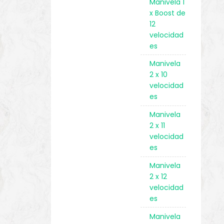
Manivela 1
x Boost de
12
velocidad
es
Manivela
2 x 10
velocidad
es
Manivela
2 x 11
velocidad
es
Manivela
2 x 12
velocidad
es
Manivela