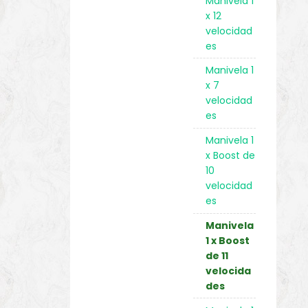
Manivela 1
x 12
velocidad
es
Manivela 1
x 7
velocidad
es
Manivela 1
x Boost de
10
velocidad
es
Manivela
1 x Boost
de 11
velocida
des