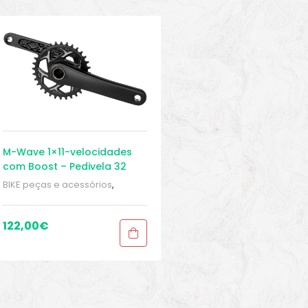
M-Wave 1×11-velocidades
com Boost – Pedivela 32
175mm – MTB
BIKE peças e acessórios
,
Manivela 1 x Boost de 11
velocidades
,
Peças
,
Peças
para mountain bike
,
Pedivelas
,
122,00
€
Sport Gears