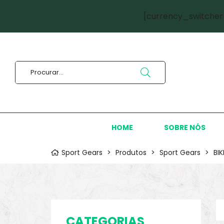
[currency_switcher
HOME
SOBRE NÓS
Sport Gears
>
Produtos
>
Sport Gears
>
BI
CATEGORIAS