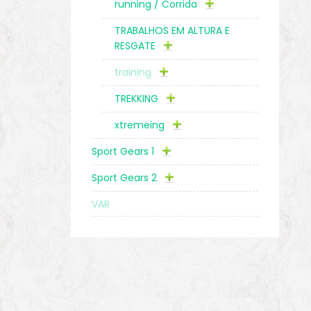
running / Corrida
TRABALHOS EM ALTURA E
RESGATE
training
TREKKING
xtremeing
Sport Gears 1
Sport Gears 2
VAR