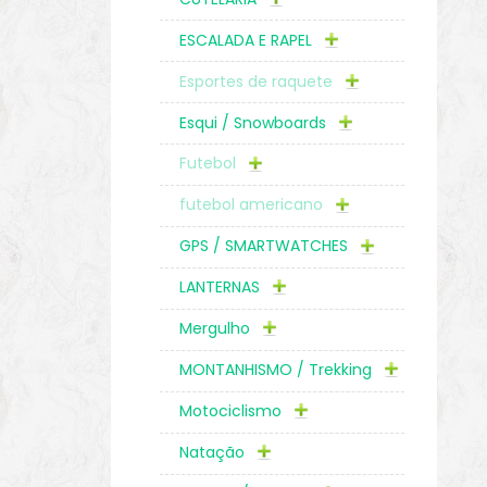
ESCALADA E RAPEL
Esportes de raquete
Esqui / Snowboards
Futebol
futebol americano
GPS / SMARTWATCHES
LANTERNAS
Mergulho
MONTANHISMO / Trekking
Motociclismo
Natação