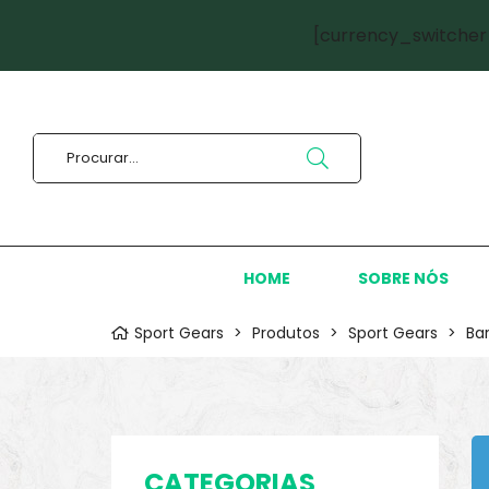
[currency_switcher
HOME
SOBRE NÓS
Sport Gears
>
Produtos
>
Sport Gears
>
Ba
CATEGORIAS