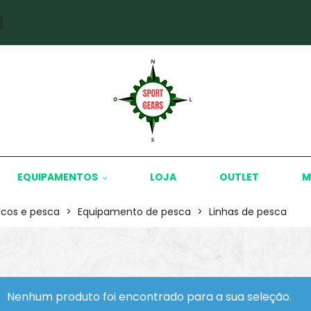
]
EQUIPAMENTOS
LOJA
OUTLET
M
rcos e pesca
>
Equipamento de pesca
>
Linhas de pesca
Nenhum produto foi encontrado para a sua seleção.