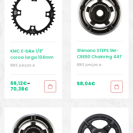
Shimano STEPS SM-
KMC E-bike 1/8"
CRE60 Chainring 44T
coroa larga 104mm
com Chainguard
BCD
BIKE peças e
BIKE peças e
dentro/fora
acessórios
,
Coroas e
acessórios
,
Coroas e
rodas dentadas
,
rodas dentadas
,
Peças
,
Peças de
Peças
,
Peças de
59,12
€
–
58,04
€
bicicleta Elétrica
,
bicicleta Elétrica
,
70,38
€
Sistema Shimano
,
Sistema Shimano
,
Sport Gears
Sport Gears