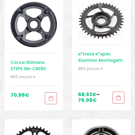
e*treze e*spec
Alumínio Montagem
Coroa Shimano
direta Shimano E
BIKE peças e
STEPS SM-CRE80
8000 Coroa
acessórios
,
Coroas e
para FC-E8000/8050
BIKE peças e
rodas dentadas
,
44T
acessórios
,
Coroas e
Peças
,
Peças de
rodas dentadas
,
bicicleta Elétrica
,
Peças
,
Peças de
68,53
€
–
70,98
€
Sistema Shimano
,
bicicleta Elétrica
,
79,98
€
Sport Gears
Sistema Shimano
,
Sport Gears