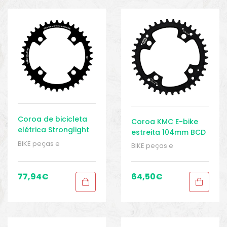
o
Coroa de bicicleta
Coroa KMC E-bike
elétrica Stronglight
estreita 104mm BCD
estreita e larga para
BIKE peças e
BIKE peças e
Shimano
acessórios
,
Coroas e
acessórios
,
Coroas e
rodas dentadas
,
rodas dentadas
,
Peças
,
Peças de
Peças
,
Peças de
77,94
€
64,50
€
bicicleta Elétrica
,
bicicleta Elétrica
,
biminis
Sistema Shimano
,
Sistema Shimano
,
Sport Gears
Sport Gears