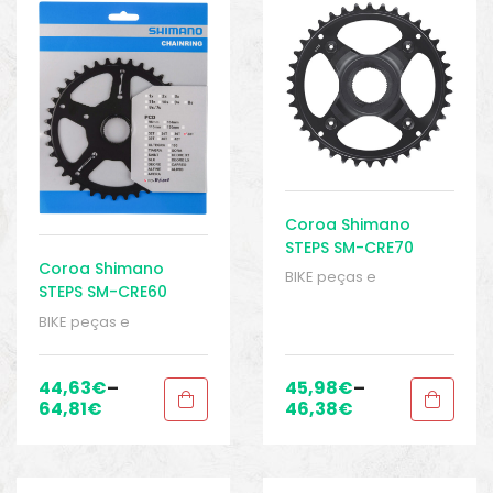
Coroa Shimano
STEPS SM-CRE70
Coroa Shimano
BIKE peças e
STEPS SM-CRE60
acessórios
,
Coroas e
rodas dentadas
,
BIKE peças e
Peças
,
Peças de
acessórios
,
Coroas e
bicicleta Elétrica
,
rodas dentadas
,
Sistema Shimano
,
Peças
,
Peças de
44,63
€
–
45,98
€
–
Sport Gears
bicicleta Elétrica
,
64,81
€
46,38
€
Sistema Shimano
,
Sport Gears