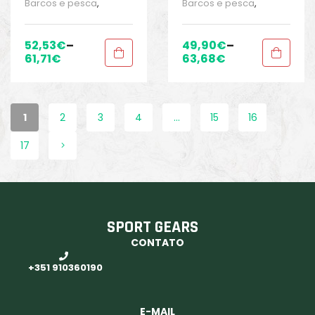
Barcos e pesca
,
Barcos e pesca
,
Equipamentos de
Equipamentos de
pesca
,
Polos
,
Polos
,
pesca
,
Polos
,
Polos
,
Roupa homem
,
Roupa
Roupa homem
,
Roupa
52,53
€
–
49,90
€
–
homem
,
Sport Gears
,
homem
,
Sport Gears
,
61,71
€
63,68
€
Sport Gears 2
Sport Gears 2
1
2
3
4
…
15
16
17
SPORT GEARS
CONTATO
+351 910360190
E-MAIL