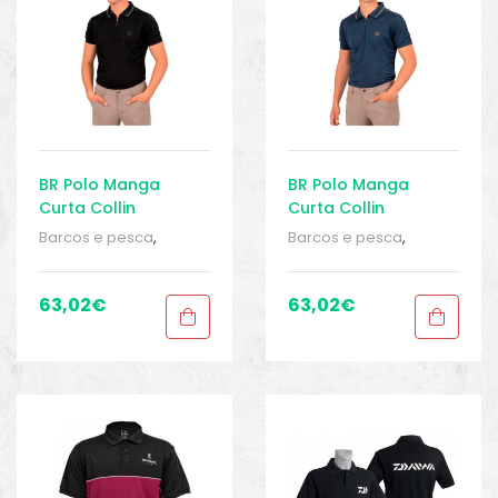
BR Polo Manga
BR Polo Manga
Curta Collin
Curta Collin
Barcos e pesca
,
Barcos e pesca
,
Equipamentos de
Equipamentos de
pesca
,
Polos
,
Polos
,
pesca
,
Polos
,
Polos
,
Roupa homem
,
Roupa
Roupa homem
,
Roupa
63,02
€
63,02
€
homem
,
Sport Gears
,
homem
,
Sport Gears
,
Sport Gears 2
Sport Gears 2