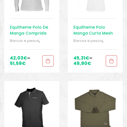
Equitheme Polo De
Equitheme Polo
Manga Comprida
Manga Curta Mesh
Mesh
Barcos e pesca
,
Barcos e pesca
,
Equipamentos de
Equipamentos de
pesca
,
Polos
,
Polos
,
pesca
,
Polos
,
Polos
,
Roupa homem
,
Roupa
Roupa homem
,
Roupa
42,03
€
–
45,31
€
–
homem
,
Sport Gears
,
homem
,
Sport Gears
,
51,59
€
49,90
€
Sport Gears 2
Sport Gears 2