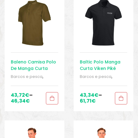
o
Baleno Camisa Polo
Baltic Polo Manga
De Manga Curta
Curta Viken Piké
Roland
Barcos e pesca
,
Barcos e pesca
,
Equipamentos de
Equipamentos de
pesca
,
Polos
,
Polos
,
pesca
,
Polos
,
Polos
,
Roupa homem
,
Roupa
Roupa homem
,
Roupa
43,72
€
–
43,34
€
–
homem
,
Sport Gears
,
homem
,
Sport Gears
,
46,34
€
61,71
€
Sport Gears 2
Sport Gears 2
biminis