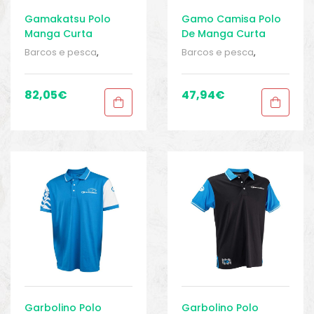
Gamakatsu Polo
Gamo Camisa Polo
Manga Curta
De Manga Curta
Solotex
Outdoor
Barcos e pesca
,
Barcos e pesca
,
Equipamentos de
Equipamentos de
pesca
,
Polos
,
Polos
,
pesca
,
Polos
,
Polos
,
Roupa homem
,
Roupa
Roupa homem
,
Roupa
82,05
€
47,94
€
homem
,
Sport Gears
,
homem
,
Sport Gears
,
Sport Gears 2
Sport Gears 2
Garbolino Polo
Garbolino Polo