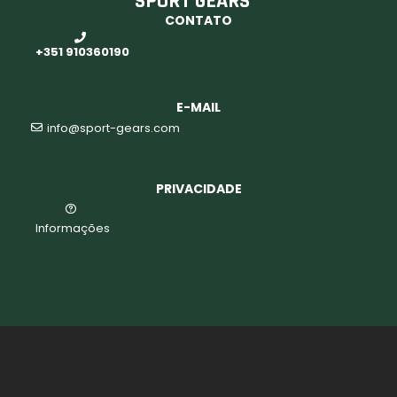
SPORT GEARS
CONTATO
o
+351 910360190
E-MAIL
info@sport-gears.com
PRIVACIDADE
Informações
biminis