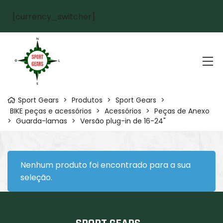
[currency_switcher]
Sport Gears
>
Produtos
>
Sport Gears
>
BIKE peças e acessórios
>
Acessórios
>
Peças de Anexo
>
Guarda-lamas
>
Versão plug-in de 16-24"
Nenhum produto foi encontrado para a sua
seleção.