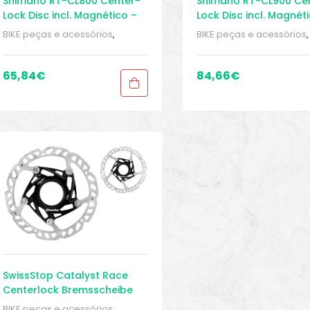
Shimano RT-CL800 Center-
Shimano RT-CL900 Ce
Lock Disc incl. Magnético –
Lock Disc incl. Magnét
Disco de Freio – E-Bike
Disco de Freio – E-Bike
BIKE peças e acessórios
,
BIKE peças e acessórios
,
Conjunto Manete de Freio
,
Conjunto Manete de Frei
Discos do rotor de freio
,
Peças
,
Discos do rotor de freio
,
Peças de bicicleta Speed
,
Sport
Peças de bicicleta Spee
65,84
€
84,66
€
Gears
Gears
SwissStop Catalyst Race
Centerlock Bremsscheibe
BIKE peças e acessórios
,