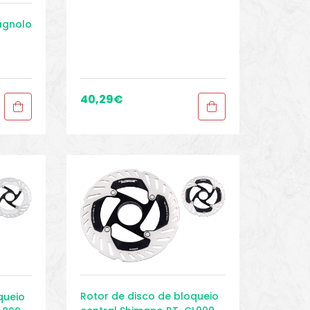
agnolo
o
,
Peças
,
d
,
Sport
40,29
€
Rotor de disco de bloqueio
queio