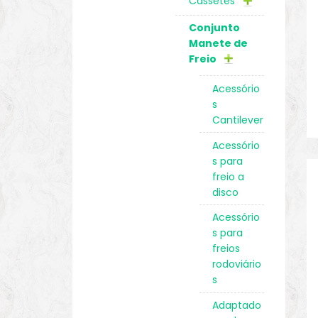
Cassetes
Conjunto
Manete de
Freio
Acessório
s
Cantilever
Acessório
s para
freio a
disco
Acessório
s para
freios
rodoviário
s
Adaptado