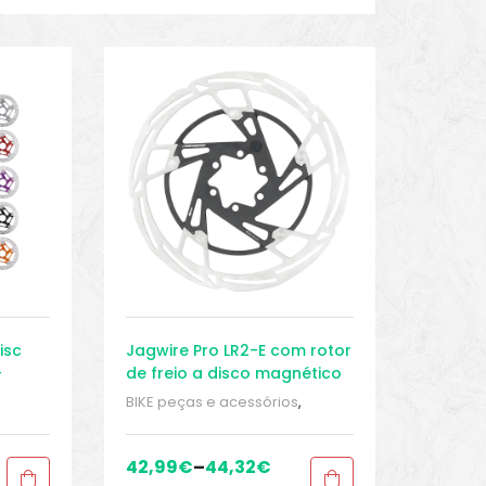
isc
Jagwire Pro LR2-E com rotor
–
de freio a disco magnético
de 6 parafusos
BIKE peças e acessórios
,
o
,
Conjunto Manete de Freio
,
Peças
,
Discos do rotor de freio
,
Peças
,
d
,
Sport
Peças de bicicleta Speed
,
Sport
42,99
€
–
44,32
€
Gears