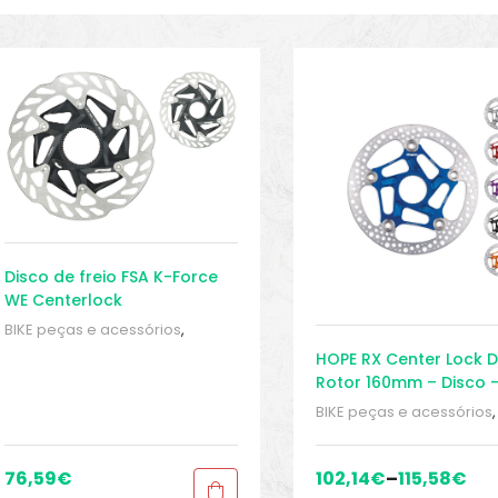
Disco de freio FSA K-Force
WE Centerlock
BIKE peças e acessórios
,
Conjunto Manete de Freio
,
HOPE RX Center Lock D
Discos do rotor de freio
,
Peças
,
Rotor 160mm – Disco 
Peças de bicicleta Speed
,
Sport
Speed
BIKE peças e acessórios
,
Gears
Conjunto Manete de Frei
Discos do rotor de freio
,
Peças de bicicleta Spee
76,59
€
102,14
€
–
115,58
€
Gears