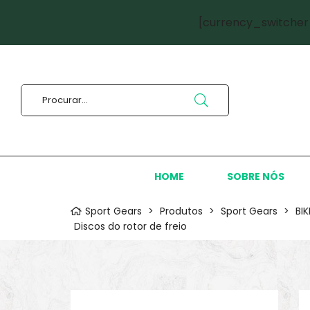
[currency_switcher
HOME
SOBRE NÓS
Sport Gears
>
Produtos
>
Sport Gears
>
BI
Discos do rotor de freio