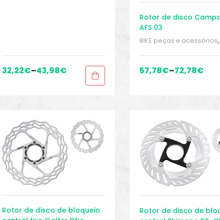
Gears
Rotor de disco Camp
AFS 03
BIKE peças e acessórios
,
Conjunto Manete de Frei
Discos do rotor de freio
,
Peças de bicicleta Spee
32,22
€
–
43,98
€
57,78
€
–
72,78
€
Gears
Rotor de disco de bloqueio
Rotor de disco de blo