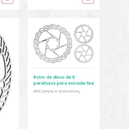
Rotor de disco de 6
parafusos para estrada fixa
Galfer Bike Wave®
BIKE peças e acessórios
,
Conjunto Manete de Freio
,
Discos do rotor de freio
,
Peças
,
Peças de bicicleta Speed
,
Sport
Gears