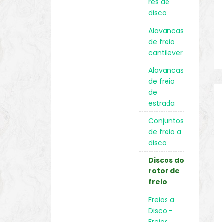
res de
disco
Alavancas
de freio
cantilever
Alavancas
de freio
de
estrada
Conjuntos
de freio a
disco
Discos do
rotor de
freio
Freios a
Disco -
Freios