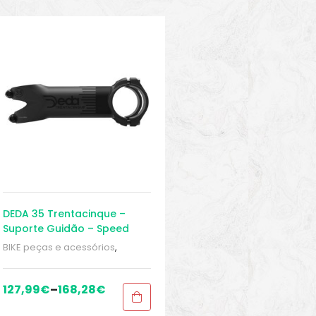
DEDA 35 Trentacinque –
Suporte Guidão – Speed
BIKE peças e acessórios
,
Braçadeira de Barra - 35,0 mm
,
Braçadeiras
,
Peças
,
Peças de
bicicleta Speed
,
Sport Gears
127,99
€
–
168,28
€