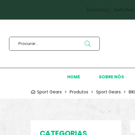
[currency_switcher
HOME
SOBRE NÓS
Sport Gears
>
Produtos
>
Sport Gears
>
BI
CATEGORIAS