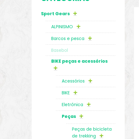
Sport Gears
o
ALPINISMO
Barcos e pesca
Basebol
BIKE peças e acessórios
Acessórios
BIKE
Eletrônica
biminis
Peças
Peças de bicicleta
de trekking