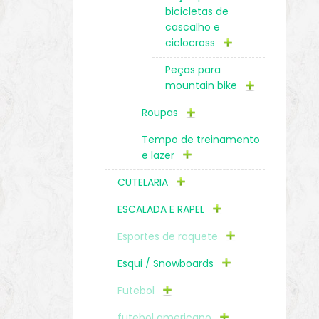
bicicletas de
cascalho e
ciclocross
Peças para
mountain bike
Roupas
Tempo de treinamento
e lazer
CUTELARIA
ESCALADA E RAPEL
Esportes de raquete
Esqui / Snowboards
Futebol
futebol americano