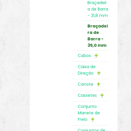
Braçadeir
a de Barra
- 31,8 mm
Braçadei
ra de
Barra -
35,0 mm
Cabos
Caixa de
Direção
Canote
Cassetes
Conjunto
Manete de
Freio
Conjuntos de