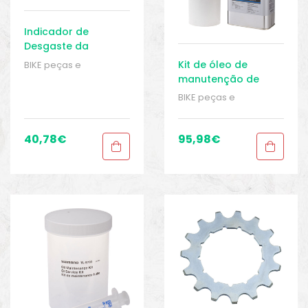
Indicador de
Desgaste da
Corrente Rohloff
Kit de óleo de
BIKE peças e
Calibre 2
acessórios
,
Cubo -
manutenção de
Acessórios
,
Cubos
,
cubo interno
BIKE peças e
Peças
,
Peças de
Shimano
acessórios
,
Cubo -
bicicleta de trekking
,
Acessórios
,
Cubos
,
Sport Gears
Peças
,
Peças de
40,78
€
95,98
€
bicicleta de trekking
,
Sport Gears