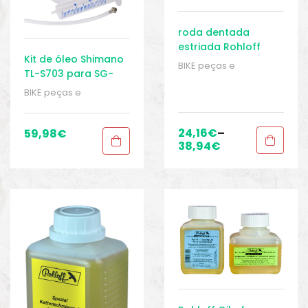
roda dentada
estriada Rohloff
Kit de óleo Shimano
BIKE peças e
TL-S703 para SG-
acessórios
,
Cubo -
S700
Acessórios
,
Cubos
,
BIKE peças e
Peças
,
Peças de
acessórios
,
Cubo -
bicicleta de trekking
,
Acessórios
,
Cubos
,
Sport Gears
Peças
,
Peças de
24,16
€
–
59,98
€
bicicleta de trekking
,
38,94
€
Sport Gears