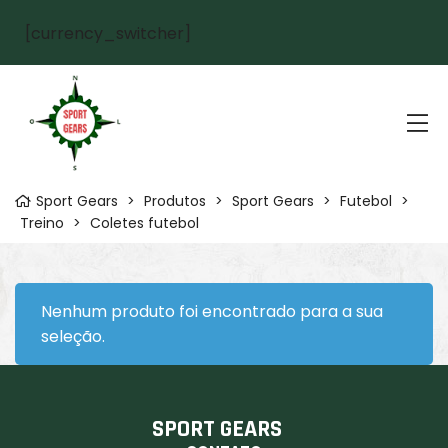
[currency_switcher]
Sport Gears
>
Produtos
>
Sport Gears
>
Futebol
>
Treino
>
Coletes futebol
Nenhum produto foi encontrado para a sua
seleção.
SPORT GEARS