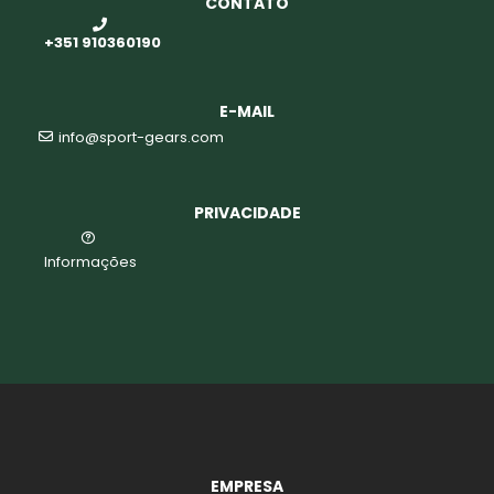
CONTATO
+351 910360190
o
E-MAIL
info@sport-gears.com
PRIVACIDADE
Informações
biminis
EMPRESA