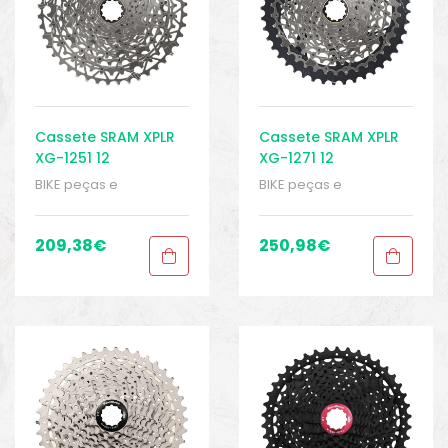
Cassete SRAM XPLR
Cassete SRAM XPLR
XG-1251 12
XG-1271 12
velocidades 10-44T
velocidades 10-44T
BIKE peças e
BIKE peças e
acessórios
,
Cassete 12
acessórios
,
Cassete 12
velocidades
,
Cassetes
,
velocidades
,
Cassetes
,
Peças
,
Peças para
Peças
,
Peças para
209,38
€
250,98
€
bicicletas de cascalho
bicicletas de cascalho
e ciclocross
,
Sport
e ciclocross
,
Sport
Gears
Gears