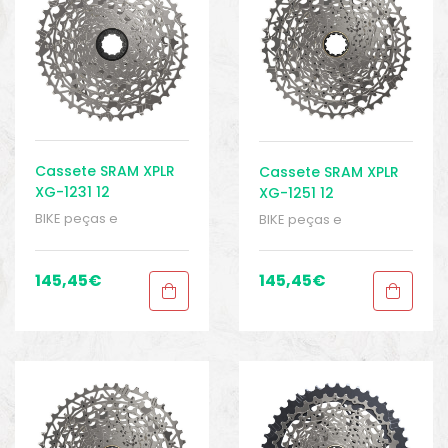
Cassete SRAM XPLR
Cassete SRAM XPLR
XG-1231 12
XG-1251 12
velocidades 10-44T
velocidades 10-44T
BIKE peças e
BIKE peças e
acessórios
,
Cassete 12
acessórios
,
Cassete 12
velocidades
,
Cassetes
,
velocidades
,
Cassetes
,
Peças
,
Peças para
Peças
,
Peças para
145,45
€
145,45
€
bicicletas de cascalho
bicicletas de cascalho
e ciclocross
,
Sport
e ciclocross
,
Sport
Gears
Gears