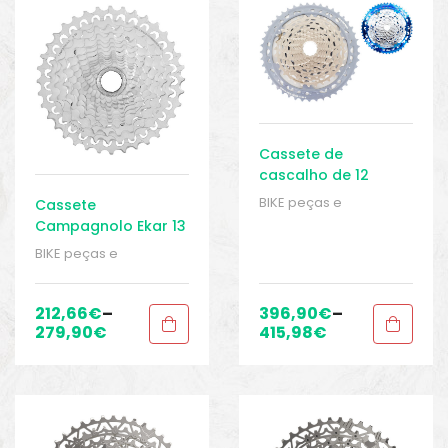
Cassete de
cascalho de 12
velocidades
BIKE peças e
Cassete
e*thirteen Helix R 9-
acessórios
,
Cassete 12
Campagnolo Ekar 13
45T
velocidades
,
Cassetes
,
velocidades
BIKE peças e
Peças
,
Peças para
acessórios
,
Cassete 13
bicicletas de cascalho
velocidades
,
Cassetes
,
e ciclocross
,
Sport
Peças
,
Peças para
212,66
€
–
396,90
€
–
Gears
bicicletas de cascalho
279,90
€
415,98
€
e ciclocross
,
Sport
Gears