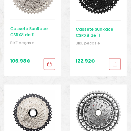
Cassete SunRace
Cassete SunRace
CSRX8 de 11
CSRX8 de 11
velocidades 11-42
velocidades 11-42
BIKE peças e
BIKE peças e
acessórios
,
Cassete 11
acessórios
,
Cassete 11
velocidades
,
Cassetes
,
velocidades
,
Cassetes
,
Peças
,
Peças para
Peças
,
Peças para
106,98
€
122,92
€
bicicletas de cascalho
bicicletas de cascalho
e ciclocross
,
Sport
e ciclocross
,
Sport
Gears
Gears