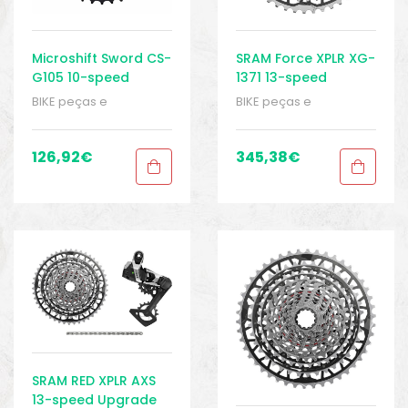
Microshift Sword CS-
SRAM Force XPLR XG-
G105 10-speed
1371 13-speed
Cassette 11-38
cassette 10-46
BIKE peças e
BIKE peças e
acessórios
,
Cassetes
,
acessórios
,
Cassetes
,
Peças
,
Peças para
Peças
,
Peças para
bicicletas de cascalho
bicicletas de cascalho
126,92
€
345,38
€
e ciclocross
,
Sport
e ciclocross
,
Sport
Gears
Gears
SRAM RED XPLR AXS
13-speed Upgrade