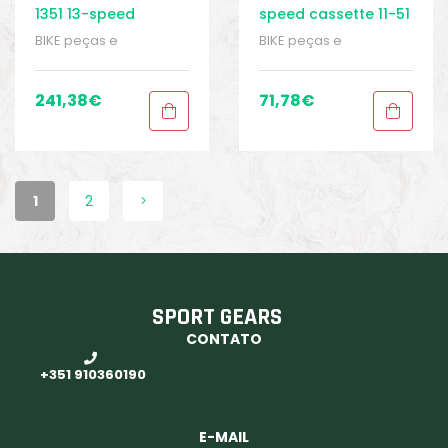
1351 13-speed
speed cassette 11-51
cassette 10-46
BIKE peças e
BIKE peças e
acessórios
,
Cassetes
,
acessórios
,
Cassetes
,
Peças
,
Peças para
Peças
,
Peças para
bicicletas de cascalho
bicicletas de cascalho
241,38
€
71,78
€
e ciclocross
,
Sport
e ciclocross
,
Sport
Gears
Gears
1
2
SPORT GEARS
CONTATO
+351 910360190
E-MAIL