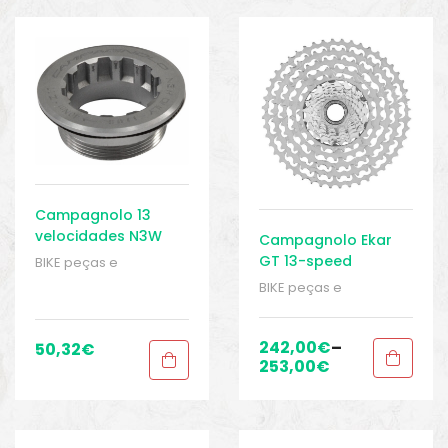
o
Campagnolo 13
velocidades N3W
Campagnolo Ekar
Lockring para 10T
GT 13-speed
BIKE peças e
Cassette
acessórios
,
Cassetes
,
BIKE peças e
Cassetes - Acessórios
,
acessórios
,
Cassetes
,
Peças
,
Peças para
Peças
,
Peças para
bicicletas de cascalho
bicicletas de cascalho
242,00
€
–
50,32
€
e ciclocross
,
Sport
e ciclocross
,
Sport
253,00
€
biminis
Gears
Gears