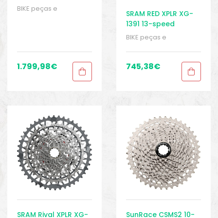
Kit
BIKE peças e
SRAM RED XPLR XG-
acessórios
,
Cassetes
,
1391 13-speed
Peças
,
Peças para
Cassette 10-46
bicicletas de cascalho
BIKE peças e
e ciclocross
,
Sport
acessórios
,
Cassetes
,
Gears
Peças
,
Peças para
bicicletas de cascalho
1.799,98
€
745,38
€
e ciclocross
,
Sport
Gears
SRAM Rival XPLR XG-
SunRace CSMS2 10-