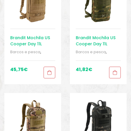
Brandit Mochila US
Brandit Mochila US
Cooper Day 11L
Cooper Day 11L
Barcos e pesca
,
Barcos e pesca
,
Bolsas, caixas e
Bolsas, caixas e
estojos
,
Equipamentos
estojos
,
Equipamentos
de pesca
,
Malas e
de pesca
,
Malas e
45,75
€
41,82
€
mochilas
,
Mochilas
,
mochilas
,
Mochilas
,
Mochilas
,
Sport Gears
,
Mochilas
,
Sport Gears
,
Sport Gears 2
Sport Gears 2