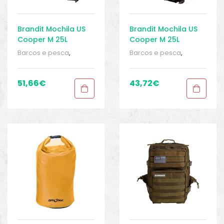
Brandit Mochila US
Brandit Mochila US
Cooper M 25L
Cooper M 25L
Barcos e pesca
,
Barcos e pesca
,
Bolsas, caixas e
Bolsas, caixas e
estojos
,
Equipamentos
estojos
,
Equipamentos
de pesca
,
Malas e
de pesca
,
Malas e
51,66
€
43,72
€
mochilas
,
Mochilas
,
mochilas
,
Mochilas
,
Mochilas
,
Sport Gears
,
Mochilas
,
Sport Gears
,
Sport Gears 2
Sport Gears 2