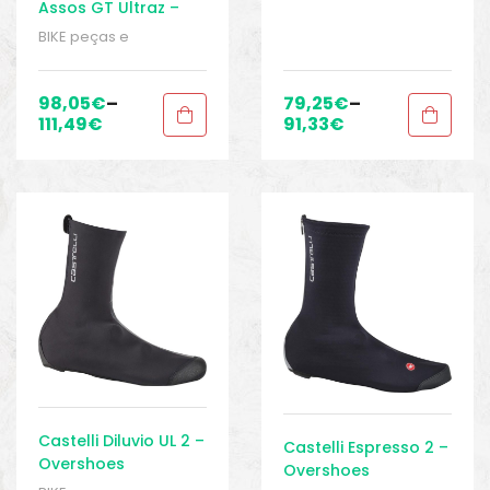
Assos GT Ultraz –
Galochas
BIKE peças e
acessórios
,
Galochas
,
Galochas
,
Homens
,
Roupas
,
Sport Gears
98,05
€
–
79,25
€
–
111,49
€
91,33
€
Castelli Diluvio UL 2 –
Castelli Espresso 2 –
Overshoes
Overshoes