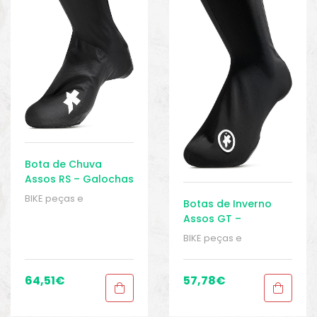
Bota de Chuva
Assos RS – Galochas
BIKE peças e
Botas de Inverno
acessórios
,
Galochas
,
Assos GT –
Galochas
,
Homens
,
Galochas
BIKE peças e
Roupas
,
Sport Gears
acessórios
,
Galochas
,
Galochas
,
Homens
,
Roupas
,
Sport Gears
64,51
€
57,78
€