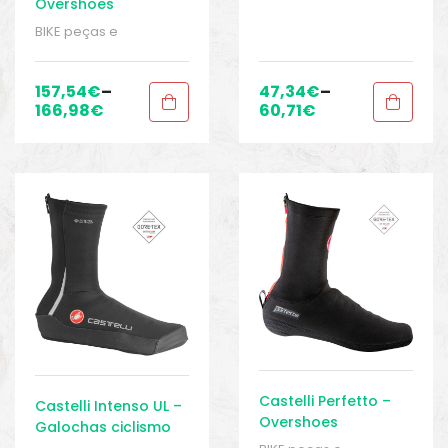
acessórios
,
Galochas
,
Overshoes
Galochas
,
Homens
,
BIKE peças e
Roupas
,
Sport Gears
acessórios
,
Galochas
,
Homens
,
Roupas
,
Sport
Gears
157,54
€
–
47,34
€
–
166,98
€
60,71
€
Castelli Perfetto –
Castelli Intenso UL –
Overshoes
Galochas ciclismo