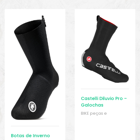
Castelli Diluvio Pro –
Galochas
BIKE peças e
acessórios
,
Galochas
,
Galochas
,
Homens
,
Roupas
,
Sport Gears
Botas de Inverno