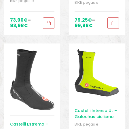
BIKE peças e
BIKE peças e
acessórios
,
Galochas
,
acessórios
,
Galochas
,
Homens
,
Roupas
,
Sport
Homens
,
Roupas
,
Sport
Gears
Gears
73,90
€
–
79,25
€
–
83,98
€
99,98
€
Castelli Intenso UL –
Galochas ciclismo
Castelli Estremo –
BIKE peças e