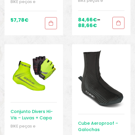
BIKE peças e
BIKE peças e
acessórios
,
Galochas
,
acessórios
,
Galochas
,
Homens
,
Roupas
,
Sport
Galochas
,
Homens
,
Gears
Roupas
,
Sport Gears
84,66
€
–
57,78
€
88,66
€
Conjunto Divers Hi-
Vis – Luvas + Capa
Cube Aeroproof –
de Sapato
BIKE peças e
Galochas
acessórios
,
dedo