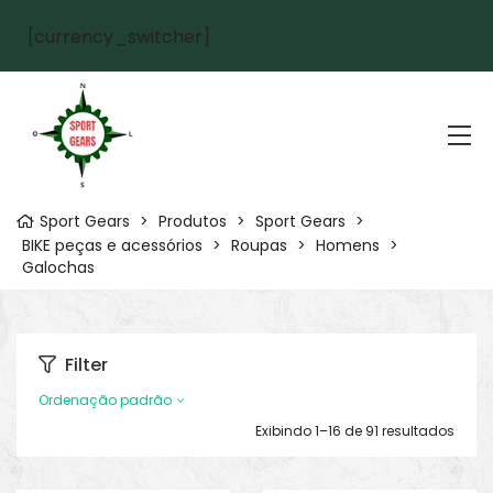
[currency_switcher]
Sport Gears
>
Produtos
>
Sport Gears
>
BIKE peças e acessórios
>
Roupas
>
Homens
>
Galochas
Filter
Ordenação padrão
Exibindo 1–16 de 91 resultados