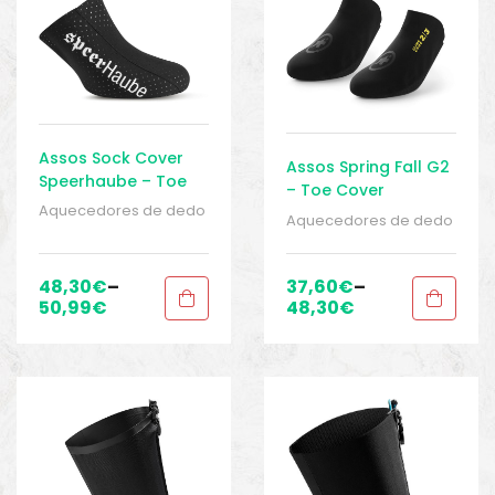
Assos Sock Cover
Assos Spring Fall G2
Speerhaube – Toe
– Toe Cover
Cover
Aquecedores de dedo
Aquecedores de dedo
do pé
,
BIKE peças e
do pé
,
BIKE peças e
acessórios
,
Galochas
,
acessórios
,
Galochas
,
Homens
,
Roupas
,
Sport
Homens
,
Roupas
,
Sport
48,30
€
–
37,60
€
–
Gears
Gears
50,99
€
48,30
€