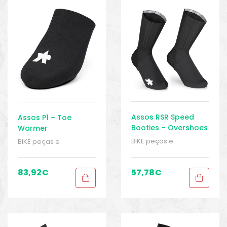
o
Assos RSR Speed
Assos P1 – Toe
Booties – Overshoes
Warmer
BIKE peças e
BIKE peças e
acessórios
,
Galochas
,
acessórios
,
Galochas
,
Homens
,
Roupas
,
Sport
Homens
,
Roupas
,
Sport
Gears
Gears
83,92
€
57,78
€
biminis