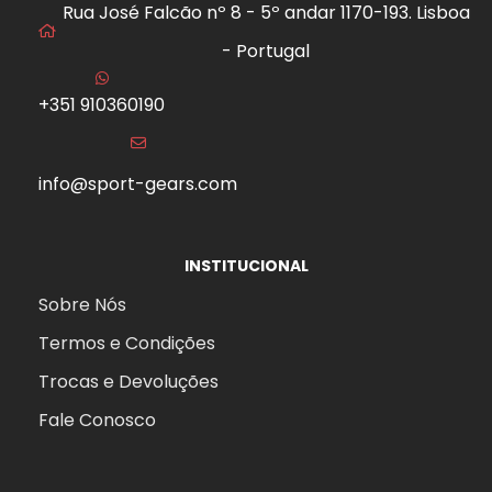
Rua José Falcão nº 8 - 5º andar 1170-193. Lisboa
- Portugal
+351 910360190
s
info@sport-gears.com
INSTITUCIONAL
Sobre Nós
Termos e Condições
Trocas e Devoluções
Fale Conosco
agem