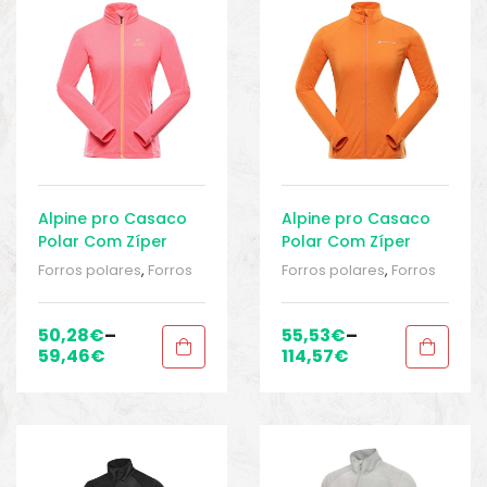
o
Alpine pro Casaco
Alpine pro Casaco
Polar Com Zíper
Polar Com Zíper
Golla
Nolla
Forros polares
,
Forros
Forros polares
,
Forros
polares
,
Roupa mulher
,
polares
,
Roupa mulher
,
Roupa mulher
,
Roupa mulher
,
RUNNING
,
running /
RUNNING
,
running /
50,28
€
–
55,53
€
–
Corrida
,
Sport Gears
,
Corrida
,
Sport Gears
,
59,46
€
114,57
€
Sport Gears 2
Sport Gears 2
biminis