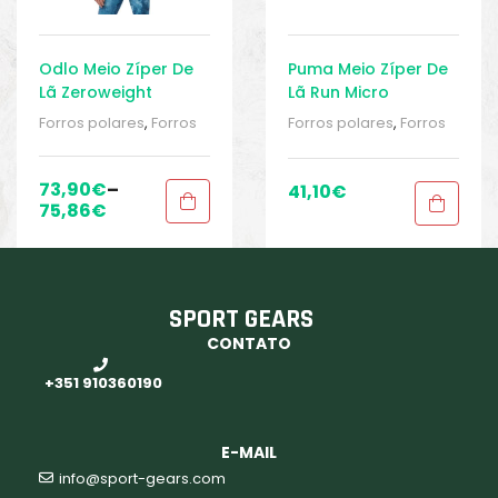
Odlo Meio Zíper De
Puma Meio Zíper De
Lã Zeroweight
Lã Run Micro
Forros polares
,
Forros
Forros polares
,
Forros
polares
,
Roupa mulher
,
polares
,
Roupa mulher
,
Roupa mulher
,
Roupa mulher
,
RUNNING
,
running /
RUNNING
,
running /
73,90
€
–
41,10
€
Corrida
,
Sport Gears
,
Corrida
,
Sport Gears
,
75,86
€
Sport Gears 2
Sport Gears 2
SPORT GEARS
CONTATO
+351 910360190
E-MAIL
info@sport-gears.com