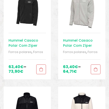
Hummel Casaco
Hummel Casaco
Polar Com Zíper
Polar Com Zíper
Charla
Charla
Forros polares
,
Forros
Forros polares
,
Forros
polares
,
Roupa mulher
,
polares
,
Roupa mulher
,
Roupa mulher
,
Roupa mulher
,
RUNNING
,
running /
RUNNING
,
running /
63,40
€
–
63,40
€
–
Corrida
,
Sport Gears
,
Corrida
,
Sport Gears
,
73,90
€
64,71
€
Sport Gears 2
Sport Gears 2