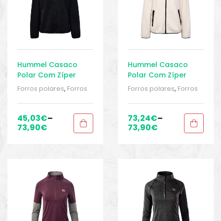
Hummel Casaco
Hummel Casaco
Polar Com Zíper
Polar Com Zíper
Legacy Malikat
Legacy Malikat
Forros polares
,
Forros
Forros polares
,
Forros
polares
,
Roupa mulher
,
polares
,
Roupa mulher
,
Roupa mulher
,
Roupa mulher
,
RUNNING
,
running /
RUNNING
,
running /
45,03
€
–
73,24
€
–
Corrida
,
Sport Gears
,
Corrida
,
Sport Gears
,
73,90
€
73,90
€
Sport Gears 2
Sport Gears 2