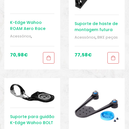
K-Edge Wahoo
Suporte de haste de
ROAM Aero Race
montagem futura
Mount – Suporte
especializado
Acessórios
,
Acessórios
,
BIKE peças
para Guidão
Wahoo K-Edge
ACESSÓRIOS GPS
,
BIKE
e acessórios
,
peças e acessórios
,
Ciclocomputador
,
Ciclismo
,
Eletrônica
,
Sport Gears
,
70,98
€
77,58
€
Ciclocomputador
,
Wahoo
Eletrônica
,
GPS /
SMARTWATCHES
,
Sport
Gears
,
Wahoo
Suporte para guidão
K-Edge Wahoo BOLT
2.0 Aero Race Mount