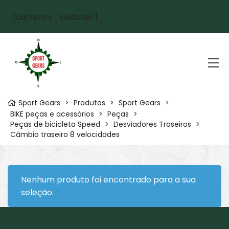
[currency_switcher]
Sport Gears
>
Produtos
>
Sport Gears
>
BIKE peças e acessórios
>
Peças
>
Peças de bicicleta Speed
>
Desviadores Traseiros
>
Câmbio traseiro 8 velocidades
Nenhum produto foi encontrado para a sua
seleção.