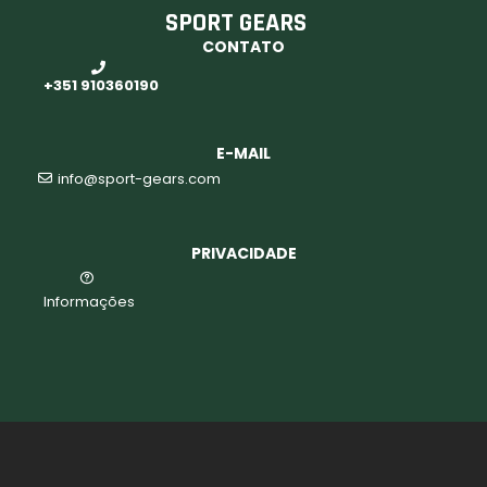
SPORT GEARS
CONTATO
o
+351 910360190
E-MAIL
info@sport-gears.com
PRIVACIDADE
Informações
biminis