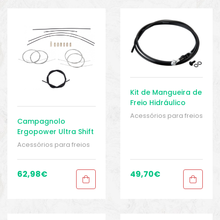
o
Kit de Mangueira de
Freio Hidráulico
SRAM Road
Acessórios para freios
Campagnolo
rodoviários
,
BIKE
Ergopower Ultra Shift
peças e acessórios
,
Conjunto de cabos –
Conjunto Manete de
Acessórios para freios
Acessório de Freio –
Freio
,
Peças
,
Peças de
rodoviários
,
BIKE peças
Speed
bicicleta Speed
,
Sport
e acessórios
,
Conjunto
Gears
Manete de Freio
,
Peças
,
62,98
€
49,70
€
biminis
Peças de bicicleta
Speed
,
Sport Gears