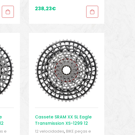
ke
,
Peças para mountain bike
,
Sport Gears
238,23
€
e
Cassete SRAM XX SL Eagle
12
Transmission XS-1299 12
velocidades 10-52
as e
12 velocidades
,
BIKE peças e