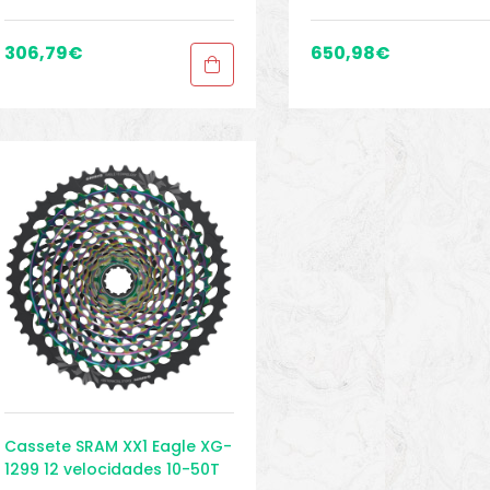
acessórios
,
Cassetes
,
Pe
acessórios
,
Cassetes
,
Peças
,
Peças para mountain bi
Peças para mountain bike
,
Sport Gears
Sport Gears
306,79
€
650,98
€
Cassete SRAM XX1 Eagle XG-
1299 12 velocidades 10-50T