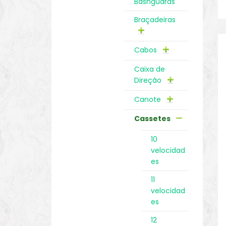
Bashguards
Braçadeiras
Cabos
Caixa de
Direção
Canote
Cassetes
10
velocidad
es
11
velocidad
es
12