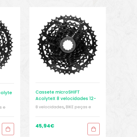
Cassete microSHIFT
olyte
AcolyteX 8 velocidades 12-
38 – Aço
8 velocidades
,
BIKE peças e
s e
acessórios
,
Cassetes
,
Peças
,
ças
,
Peças para mountain bike
,
ke
,
Sport Gears
45,94
€