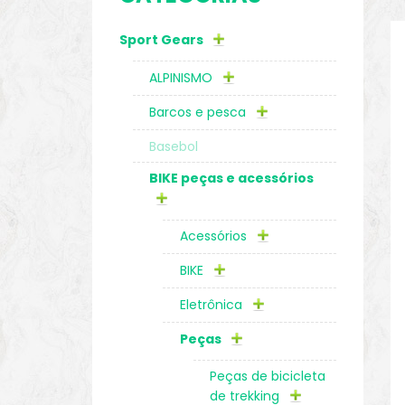
Sport Gears
o
ALPINISMO
Barcos e pesca
Basebol
BIKE peças e acessórios
Acessórios
BIKE
Eletrônica
biminis
Peças
Peças de bicicleta
de trekking