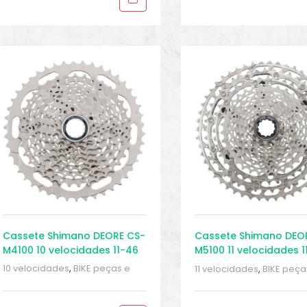
Cassete Shimano DEORE CS-
Cassete Shimano DEO
M4100 10 velocidades 11-46
M5100 11 velocidades 1
10 velocidades
,
BIKE peças e
11 velocidades
,
BIKE peça
acessórios
,
Cassetes
,
Peças
,
acessórios
,
Cassetes
,
Pe
Peças para mountain bike
,
Peças para mountain bi