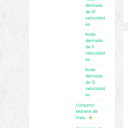
dentada
de 10
velocidad
es
Roda
dentada
de 11
velocidad
es
Roda
dentada
de 12
velocidad
es
Conjunto
Manete de
Freio