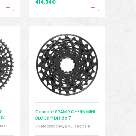
Sport Gears
414,34
€
e
Cassete SRAM XG-795 MINI
 12
BLOCK™ DH de 7
velocidades 10-24T
as e
7 velocidades
,
BIKE peças e
ças
,
acessórios
,
Cassetes
,
Peças
,