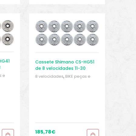
HG41
Cassete Shimano CS-HG51
8
de 8 velocidades 11-30
)
(pacote de 10 oficinas)
s e
8 velocidades
,
BIKE peças e
ças
,
acessórios
,
Cassetes
,
Peças
,
ke
,
Peças para mountain bike
,
Sport Gears
185,78
€