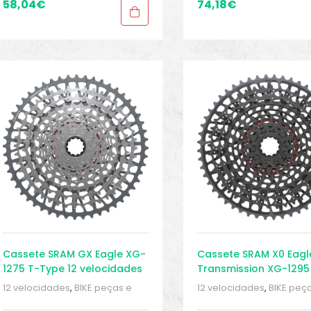
Sport Gears
Sport Gears
58,04
€
74,18
€
Cassete SRAM GX Eagle XG-
Cassete SRAM X0 Eagl
1275 T-Type 12 velocidades
Transmission XG-1295
10-52
velocidades 10-52
12 velocidades
,
BIKE peças e
12 velocidades
,
BIKE peç
acessórios
,
Cassetes
,
Peças
,
acessórios
,
Cassetes
,
Pe