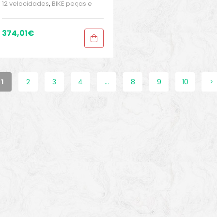
12 velocidades
,
BIKE peças e
acessórios
,
Cassetes
,
Peças
,
Peças para mountain bike
,
Sport Gears
374,01
€
1
2
3
4
…
8
9
10