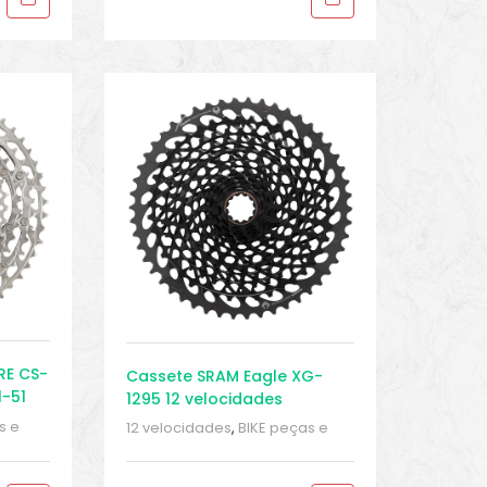
RE CS-
Cassete SRAM Eagle XG-
1-51
1295 12 velocidades
s e
12 velocidades
,
BIKE peças e
ças
,
acessórios
,
Cassetes
,
Peças
,
ke
,
Peças para mountain bike
,