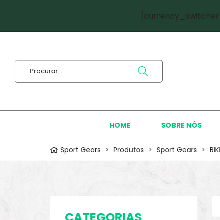
[currency_switcher
HOME
SOBRE NÓS
Sport Gears
>
Produtos
>
Sport Gears
>
BI
CATEGORIAS