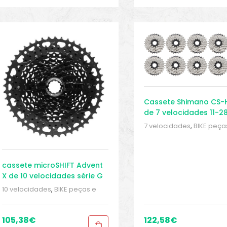
Cassete Shimano CS-
de 7 velocidades 11-2
(pacote de 10 oficinas
7 velocidades
,
BIKE peça
acessórios
,
Cassetes
,
Pe
Peças para mountain bi
Sport Gears
cassete microSHIFT Advent
X de 10 velocidades série G
11-48
10 velocidades
,
BIKE peças e
acessórios
,
Cassetes
,
Peças
,
Peças para mountain bike
,
Sport Gears
105,38
€
122,58
€