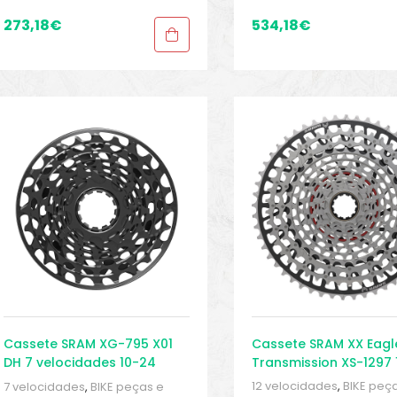
Peças para mountain bike
,
Peças para mountain bi
Sport Gears
Sport Gears
273,18
€
534,18
€
Cassete SRAM XX Eagl
Cassete SRAM XG-795 X01
Transmission XS-1297 
DH 7 velocidades 10-24
velocidades 10-52
12 velocidades
,
BIKE peç
7 velocidades
,
BIKE peças e