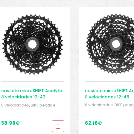
cassete microSHIFT Ac
cassete microSHIFT Acolyte
8 velocidades 12-46
8 velocidades 12-42
8 velocidades
,
BIKE peça
8 velocidades
,
BIKE peças e
acessórios
,
Cassetes
,
Pe
acessórios
,
Cassetes
,
Peças
,
Peças para mountain bi
Peças para mountain bike
,
Sport Gears
Sport Gears
58,98
€
62,18
€