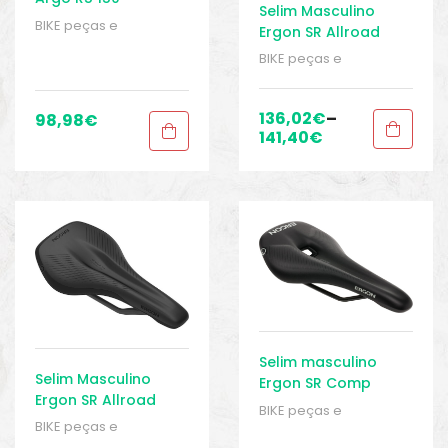
Selim Masculino
BIKE peças e
Ergon SR Allroad
acessórios
,
Homem
,
Core Comp
BIKE peças e
Peças
,
Peças de
acessórios
,
Homem
,
bicicleta Speed
,
Selins
,
Peças
,
Peças de
Sport Gears
bicicleta Speed
,
Selins
,
136,02
€
–
98,98
€
Sport Gears
141,40
€
Selim masculino
Selim Masculino
Ergon SR Comp
Ergon SR Allroad
BIKE peças e
Core Pro Carbon
BIKE peças e
acessórios
,
Homem
,
acessórios
,
Homem
,