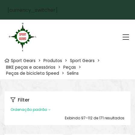
[currency_switcher]
Sport Gears
>
Produtos
>
Sport Gears
>
BIKE peças e acessórios
>
Peças
>
Peças de bicicleta Speed
>
Selins
Filter
Ordenação padrão
Exibindo 97–112 de 171 resultados