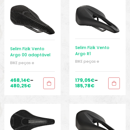
o
Selim Fizik Vento
Selim Fizik Vento
Argo R1
Argo 00 adaptável
BIKE peças e
BIKE peças e
acessórios
,
Homem
,
acessórios
,
Homem
,
Peças
,
Peças de
Peças
,
Peças de
bicicleta Speed
,
Selins
,
bicicleta Speed
,
Selins
,
468,14
€
–
179,05
€
–
Sport Gears
Sport Gears
480,25
€
185,78
€
biminis