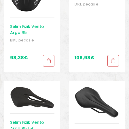
BIKE peças e
acessórios
,
Homem
,
Peças
,
Peças de
bicicleta Speed
,
Selins
,
Sport Gears
Selim Fizik Vento
Argo R5
BIKE peças e
acessórios
,
Homem
,
Peças
,
Peças de
bicicleta Speed
,
Selins
,
98,38
€
106,98
€
Sport Gears
Selim Fizik Vento
Argo R5 150