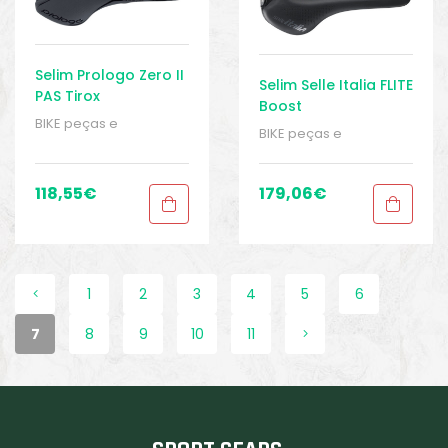
Selim Prologo Zero II
Selim Selle Italia FLITE
PAS Tirox
Boost
BIKE peças e
BIKE peças e
acessórios
,
Homem
,
acessórios
,
Homem
,
Peças
,
Peças de
Peças
,
Peças de
bicicleta Speed
,
Selins
,
bicicleta Speed
,
Selins
,
118,55
€
179,06
€
Senhoras
,
Sport Gears
Senhoras
,
Sport Gears
1
2
3
4
5
6
7
8
9
10
11