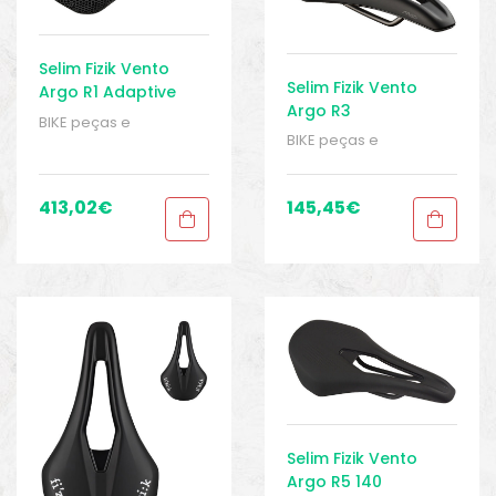
Selim Fizik Vento
Selim Fizik Vento
Argo R1 Adaptive
Argo R3
BIKE peças e
BIKE peças e
acessórios
,
Homem
,
acessórios
,
Homem
,
Peças
,
Peças de
Peças
,
Peças de
bicicleta Speed
,
Selins
,
bicicleta Speed
,
Selins
,
413,02
€
145,45
€
Sport Gears
Sport Gears
Selim Fizik Vento
Argo R5 140