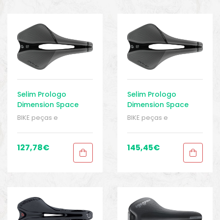
Selim Prologo
Selim Prologo
Dimension Space
Dimension Space
T4.0
Tirox
BIKE peças e
BIKE peças e
acessórios
,
Homem
,
acessórios
,
Homem
,
Peças
,
Peças de
Peças
,
Peças de
bicicleta Speed
,
Selins
,
bicicleta Speed
,
Selins
,
127,78
€
145,45
€
Senhoras
,
Sport Gears
Senhoras
,
Sport Gears