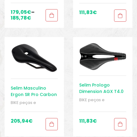
Peças
,
Peças de
Peças
,
Peças de
bicicleta Speed
,
Selins
,
bicicleta Speed
,
Selins
,
179,05
€
–
111,83
€
Sport Gears
Sport Gears
185,78
€
Selim Prologo
Selim Masculino
Dimension AGX T4.0
Ergon SR Pro Carbon
BIKE peças e
BIKE peças e
acessórios
,
Homem
,
acessórios
,
Homem
,
Peças
,
Peças de
Peças
,
Peças de
bicicleta Speed
,
Selins
,
bicicleta Speed
,
Selins
,
205,94
€
111,83
€
Senhoras
,
Sport Gears
Sport Gears