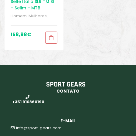
Selle Italia SLR TM S1
– Selim – MTB
Homem
,
Mulheres
,
Peças
,
Peças para
mountain bike
,
Selins
,
Sport Gears
,
BIKE
158,98
€
peças e acessórios
SPORT GEARS
CONTATO
+351 910360190
E-MAIL
info@sport-gears.com