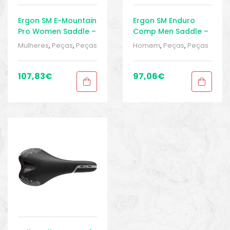
Ergon SM E-Mountain
Ergon SM Enduro
Pro Women Saddle –
Comp Men Saddle –
Selim – MTB
Selim – MTB
Mulheres
,
Peças
,
Peças
Homem
,
Peças
,
Peças
para mountain bike
,
para mountain bike
,
Selins
,
Sport Gears
,
BIKE
Selins
,
Sport Gears
,
BIKE
peças e acessórios
peças e acessórios
107,83
€
97,06
€